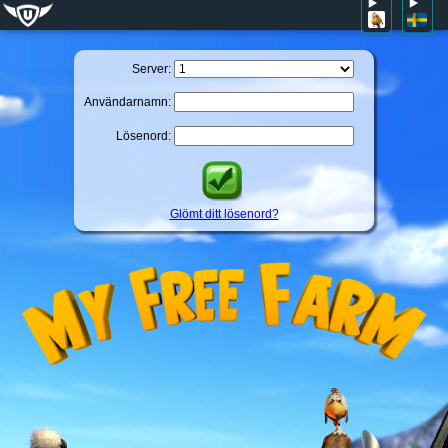
Server:
Användarnamn:
Lösenord:
Glömt ditt lösenord?