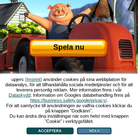
Spela nu
upjers
(Imprint)
använder cookies på sina webbplatser för
dataanalys, för att tillhandahålla sociala medietjänster och för att
leverera personlig reklam. Mer information finns i vår
Dataskydd
. Information om Googles databehandling finns på
Om My Free Farm
|
Historien bakom webbläsarenspelet
|
Funktionerna
|
https://business.safety.google/privacy/
.
GTC
|
Kontakt/Credits
|
Datasäkerhetspolicy
|
Regler
|
Forum
|
Support
|
För att samtycke till användningen av valfria cookies klickar du
på knappen "Godkänn".
My Free Farm 2 App
|
Google Play
|
App Store
|
Webbläsarspel - upjers.com
Du kan ändra dina inställningar när som helst med knappen
|
Hantera Cookies
"Cookie" i verktygsfältet.
ACCEPTERA
NEKA