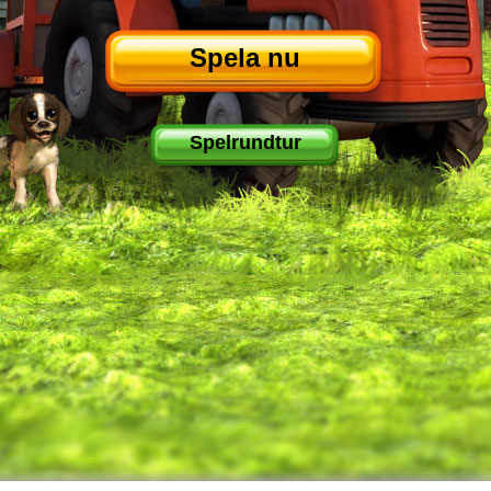
Spela nu
Spelrundtur