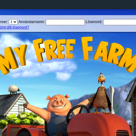
rver:
Användarnamn:
Lösenord:
ömt ditt lösenord?