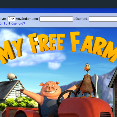
rver:
Användarnamn:
Lösenord:
ömt ditt lösenord?