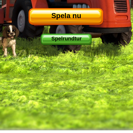
Spela nu
Spelrundtur