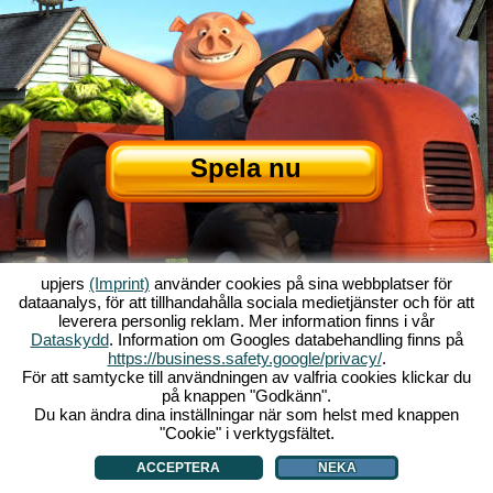
Spela nu
upjers
(Imprint)
använder cookies på sina webbplatser för
dataanalys, för att tillhandahålla sociala medietjänster och för att
leverera personlig reklam. Mer information finns i vår
Dataskydd
. Information om Googles databehandling finns på
Om My Free Farm
|
Historien bakom webbläsarenspelet
|
Funktionerna
|
https://business.safety.google/privacy/
.
GTC
|
Kontakt/Credits
|
Datasäkerhetspolicy
|
Regler
|
Forum
|
Support
|
För att samtycke till användningen av valfria cookies klickar du
på knappen "Godkänn".
My Free Farm 2 App
|
Google Play
|
App Store
|
Webbläsarspel - upjers.com
Du kan ändra dina inställningar när som helst med knappen
|
Hantera Cookies
"Cookie" i verktygsfältet.
ACCEPTERA
NEKA