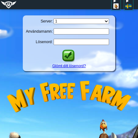
Server:
Användarnamn:
Lösenord:
Glömt ditt lösenord?