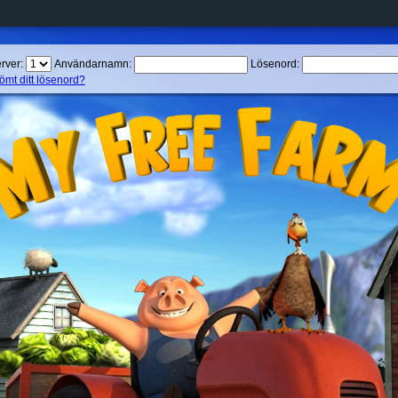
rver:
Användarnamn:
Lösenord:
ömt ditt lösenord?