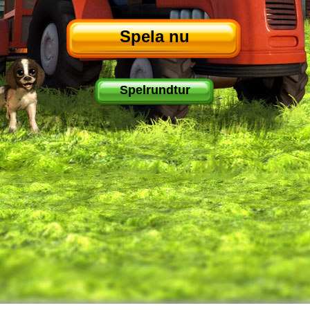
Spela nu
Spelrundtur